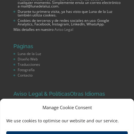
cualquier momento. Simplemente envía un correo electrónico
a mail@lunadelaluz.com.
Durante tu primera visita, ya has visto que Luna de la Luz
también utiliza cookies.
Cookies de terceros y de redes sociales en uso: Google
Analytics, Facebook, Instagram, LinkedIn, WhatsApp.
Más detalles en nuestro
Aviso Legal
Páginas
Luna de la Luz
Diseño Web
Traducciones
Fotografía
Contacto
Aviso Legal & Políticas
Otras Idiomas
Aviso Legal
English
Política de Privacidad
Manage Cookie Consent
Deutsch
Cookie Policy (EU) | en inglés
We use cookies to optimise our website and our service.